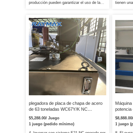
producción pueden garantizar el uso de la
tienen una
máquina y una alta precisión. La máquina
un tratami
tiene una gran mejora en la resistencia a la
longitudes
carga electrónica y antitorsión. Poca
superior e 
deformación entre la mesa de trabajo y el
Personali
ariete cuando se trabaja para garantizar una
parámetros
buena rectitud y uniformidad en el ángulo.
plegadora de placa de chapa de acero
Máquina 
de 63 toneladas WC67Y/K NC
potencia
plegadora hidráulica para trabajar
dobladora
$5,288.00/ Juego
$8,888.00
metales
plegador
1 juego (pedido mínimo)
1 juego (
4. Inversor con sistema E21 NC operado por
8. El pun