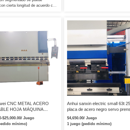
on cierta longitud de acuerdo con
o de flexión de la pieza de trabajo
2. Instalación: nuestra fábrica
ar a nuestro ingeniero a la
n, comisión y capacitación de la
 cliente libremente. El cliente
ede enviar al ingeniero a nuestra
ra conocer la operación y el
ento libremente.
awei CNC METAL ACERO
Anhui sanxin electric small 63t
ABLE HOJA MÁQUINA
placa de acero negro servo pren
ORA CONTROL NC
plegadora eléctrica
0-$25,000.00/ Juego
$4,650.00/ Juego
 DE PRENSA CONFIABLES
pedido mínimo)
1 juego (pedido mínimo)
LICOS