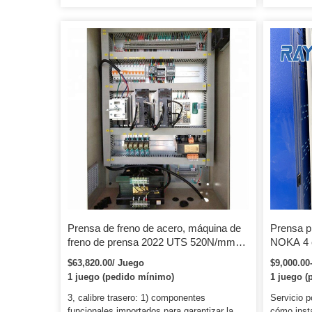
económica y fácil de operar. Se puede equipar
por vibrac
con el sistema Estan E21 o e200p, se puede
rigidez exc
usar para doblar láminas de metal.
estable y 
Imágenes detalladas Husillo de bolas y guía
mantener la
lineal (opcional) Tope trasero de alta
Ajuste eléc
precisión, equipado con husillo de bolas
digital pa
HIWIN de Taiwán...
la carrera
rápidos N
Prensa de freno de acero, máquina de
Prensa p
freno de prensa 2022 UTS 520N/mm2,
NOKA 4 
acero inoxidable 304, máquina
plegador
$63,820.00/ Juego
$9,000.00
dobladora Flexible inteligente de
para fabr
1 juego (pedido mínimo)
1 juego (
1,0mm, freno de prensa
Línea de
3, calibre trasero: 1) componentes
Servicio p
funcionales importados para garantizar la
cómo insta