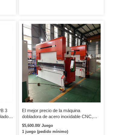
PB 3
El mejor precio de la máquina
lado
dobladora de acero inoxidable CNC,
prensa de placa de 5mm, freno de
$5,600.00/ Juego
prensa de hoja de metal hidráulico
1 juego (pedido mínimo)