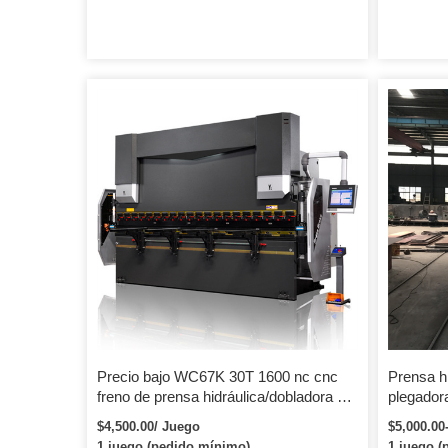
Precio bajo WC67K 30T 1600 nc cnc
Prensa hi
freno de prensa hidráulica/dobladora de
plegadora
placa de acero
ejes
$4,500.00/ Juego
$5,000.00
1 juego (pedido mínimo)
1 juego (