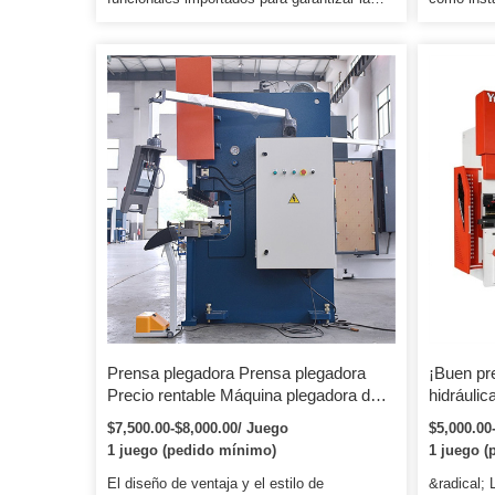
precisión de frenado. Calibre trasero
sobre cóm
duradero y fiable para mejorar mucho la
a nuestra 
precisión de plegado. Servicio posventa *
nuestra m
Capacitación sobre cómo instalar la
capacitaci
máquina, capacitación sobre cómo usar la
ingeniero 
máquina.
ajustar la
capacitaci
Prensa plegadora Prensa plegadora
¡Buen pr
Precio rentable Máquina plegadora de
hidráuli
placa de metal Prensa plegadora
$7,500.00-$8,000.00/ Juego
$5,000.00
1 juego (pedido mínimo)
1 juego (
El diseño de ventaja y el estilo de
&radical; 