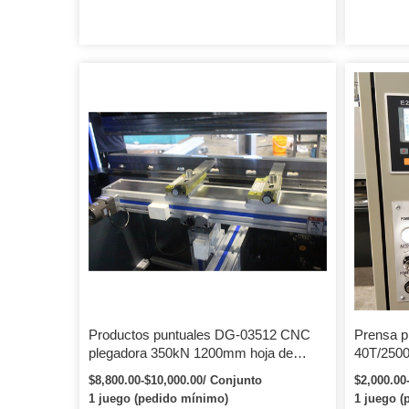
Productos puntuales DG-03512 CNC
Prensa 
plegadora 350kN 1200mm hoja de
40T/2500
metal placa de acero inoxidable
chapa, p
$8,800.00-$10,000.00/ Conjunto
$2,000.00
dobladora electrohidráulica
1600mm, 
1 juego (pedido mínimo)
1 juego (
inoxidab