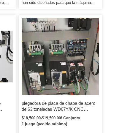
ro,
han sido diseñados para que la máquina
 de
garantice la seguridad de la operación.
dora de
Manual de operación y disco de video:
cuando se entrega la máquina, las
ora de
instrucciones de operación relacionadas del
ca
modelo se entregarán junto con la máquina.
 *
Si hay un requisito, nuestro ingeniero puede
ir a la fábrica del usuario y ajustar la
máquina, brindar una buena capacitación al
 de
usuario.
cómo
re
e
plegadora de placa de chapa de acero
de 63 toneladas WD67Y/K CNC
plegadora hidráulica para trabajo de
$18,500.00-$19,500.00/ Conjunto
metales
1 juego (pedido mínimo)