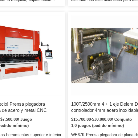
o usar la máquina. 2. Bienvenido
máquina garantice la seguridad de la
fábrica para aprender a operar
operación. Si el contenedor es dema
áquina, le daremos una buena
apretado, utilizaremos una película p
ón. Si hay un requisito, nuestro
empacar o lo empaquetaremos de ac
puede ir a la fábrica del usuario y
con la solicitud especial del cliente. S
 máquina, brindar una buena
contenedor es demasiado apretado,
ón al usuario.
utilizaremos una película pe para em
lo empaquetaremos de acuerdo con l
solicitud especial del cliente.
ecio! Prensa plegadora
100T/2500mm 4 + 1 eje Delem 
ca de acero y metal CNC
controlador 4mm acero inoxidabl
plegado hidráulico CNC plegador
-$7,500.00/ Juego
$15,700.00-$30,000.00/ Conjunto
pedido mínimo)
1,0 juegos (pedido mínimo)
Las herramientas superior e inferior
WE67K Prensa plegadora de placa d