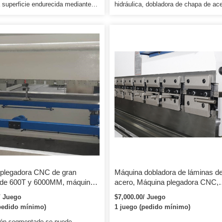
 superficie endurecida mediante
hidráulica, dobladora de chapa de ace
ento especial. &radical; Las
plegadora de placa SS 3) Protección
 opcionales de la herramienta
pantalla ligera. WE67K Prensa plega
inferior son diferentes. &radical;
placa de metal hidráulica, máquina
ce la máquina según los
dobladora de chapa de acero, plegad
 especiales del cliente.
placa SS Máquina plegadora hidráuli
Nuestro servicio Servicio de preventa
Soporte para consultas y consultas.
Máquina de la mejor calidad Prensa
plegadora CNC con servicio posventa
buena calidad * Capacitación sobre 
instalar la máquina, capacitación sob
cómo usar la máquina.
plegadora CNC de gran
Máquina dobladora de láminas d
 de 600T y 6000MM, máquina
acero, Máquina plegadora CNC,
 de acero inoxidable,
Prensa plegadora hidráulica
/ Juego
$7,000.00/ Juego
a cnc
pedido mínimo)
1 juego (pedido mínimo)
zón segmentado se puede