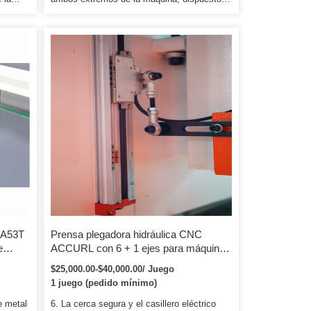
en el control deslizante para impulsarlo
siado
directamente. Paquete 1) antes del
e para
embalaje, la máquina herramienta se probará
uerdo
durante 48 horas para garantizar que todo el
i el
equipo esté 100% calificado. Nuestras
máquinas se distribuyen en todo el mundo a
pacar o
unos 50 países donde hay industria de
a
placas de metal, hay máquinas Brill i ant.
DA53T
Prensa plegadora hidráulica CNC
e
ACCURL con 6 + 1 ejes para máquina
a
dobladora de chapa de acero, máquina
$25,000.00-$40,000.00/ Juego
plegadora de prensa
1 juego (pedido mínimo)
e metal
6. La cerca segura y el casillero eléctrico