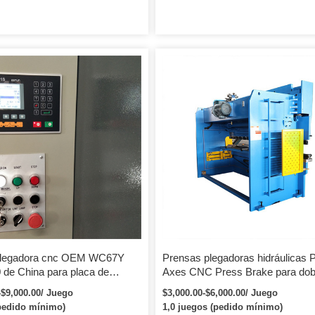
plegadora cnc OEM WC67Y
Prensas plegadoras hidráulicas 
 de China para placa de
Axes CNC Press Brake para dob
legadora pequeña 63t
de chapa
-$9,000.00/ Juego
$3,000.00-$6,000.00/ Juego
dobladora de placa de acero
pedido mínimo)
1,0 juegos (pedido mínimo)
le de 4mm