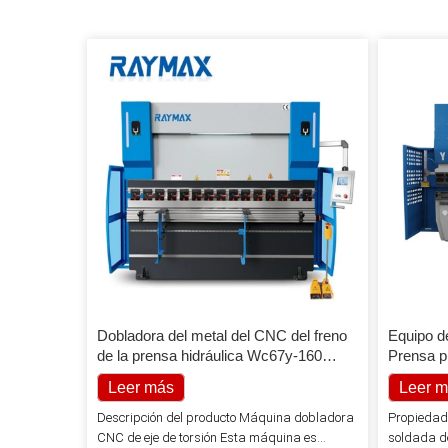
Dobladora del metal del CNC del freno
Equipo d
de la prensa hidráulica Wc67y-160
Prensa 
4000 para el acero de la anchura de
Leer más
Leer 
4000m m
Descripción del producto Máquina dobladora
Propiedade
CNC de eje de torsión Esta máquina es
soldada de