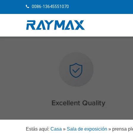
0086-13645551070
Estás aquí:
Casa
»
Sala de exposición
»
prensa pl