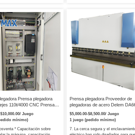
ión, alta resistencia mecánica y
completa plegadora hidráulica Materi
epcional; 2. Top-drive hidráulico,
doblado: Metal/acero inoxidable/acero
confiable; 3. parada mecánica para
carbono/aluminio Rango de tope traser
 sincronización y alta precisión; 4.
800 Precisión de doblado: -0.01 Están
trico, ajuste fino manual y pantalla
seguridad: Europa CE/América del Sur
ra la distancia de parada trasera y
de control : Y1 Y2 X Z1 Z2 R, controlado
 deslizante hacia arriba. Detalles
coronamiento del eje V: Delem DA66T Se
úmero de modelo:…
posventa: Ingenieros de servicio dispon
legadora Prensa plegadora
Prensa plegadora Proveedor de
ejes 110t/4000 CNC Prensa
plegadoras de acero Delem DA6
a con control Delem Da-66t
53T DA52S Cnc Wc67y Precio de
-$10,000.00/ Juego
$5,000.00-$8,500.00/ Juego
icación de cajas de metal
máquina plegadora hidráulica par
pedido mínimo)
1 juego (pedido mínimo)
 producción completa
doblado de acero inoxidable
osventa * Capacitación sobre
7. La cerca segura y el enclavamient
lar la máquina, capacitación
eléctrico han sido diseñados para que