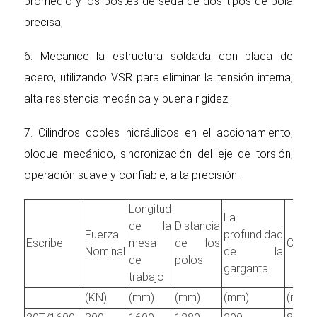
promedio y los postes de seda de dos tipos de bola
precisa;
6. Mecanice la estructura soldada con placa de
acero, utilizando VSR para eliminar la tensión interna,
alta resistencia mecánica y buena rigidez.
7. Cilindros dobles hidráulicos en el accionamiento,
bloque mecánico, sincronización del eje de torsión,
operación suave y confiable, alta precisión.
Longitud
La
de la
Distancia
Fuerza
profundidad
Escribe
mesa
de los
Carre
Nominal
de la
de
polos
garganta
trabajo
(KN)
(mm)
(mm)
(mm)
(mm)