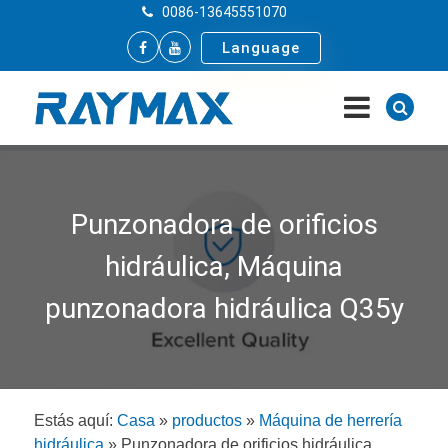
0086-13645551070
Language
Punzonadora de orificios
hidráulica, Máquina
punzonadora hidráulica Q35y
Estás aquí:
Casa
»
productos
»
Máquina de herrería
hidráulica
»
Punzonadora de orificios hidráulica,