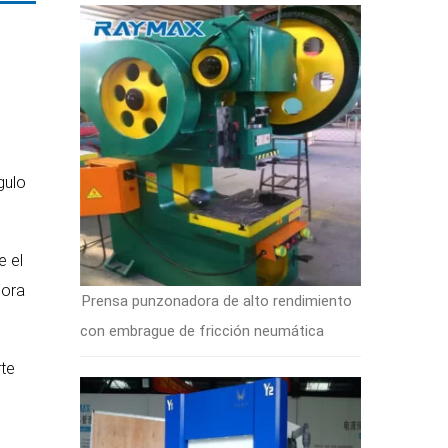
gulo
e el
jora
Prensa punzonadora de alto rendimiento
con embrague de fricción neumática
rte