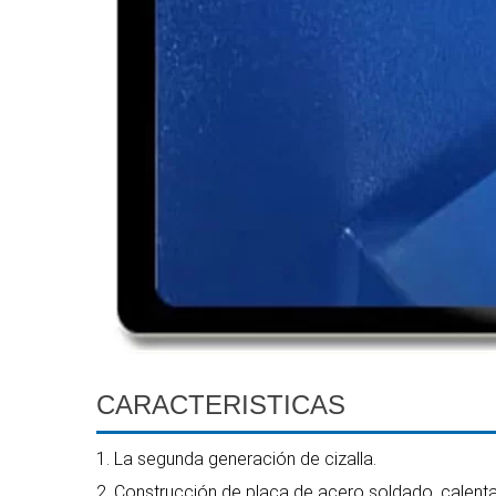
CARACTERISTICAS
1. La segunda generación de cizalla.
2. Construcción de placa de acero soldado, calentami