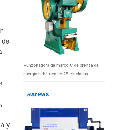
on
s de
a
Punzonadora de marco C de prensa de
energía hidráulica de 25 toneladas
e
,
ia y