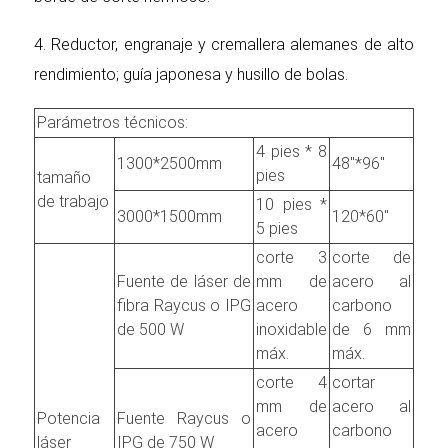
4. Reductor, engranaje y cremallera alemanes de alto
rendimiento; guía japonesa y husillo de bolas.
Parámetros técnicos:
4 pies * 8
1300*2500mm
48"*96"
pies
tamaño
de trabajo
10 pies *
3000*1500mm
120*60''
5 pies
corte 3
corte de
Fuente de láser de
mm de
acero al
fibra Raycus o IPG
acero
carbono
de 500 W
inoxidable
de 6 mm
máx.
máx.
corte 4
cortar
mm de
acero al
Potencia
Fuente Raycus o
acero
carbono
láser
IPG de 750 W