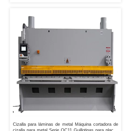
extremadamente sólida, precisa en sus cortes y de altísima
calidad. 3.El ACCURL &reg; La cizalla guillotina está
disponible con una amplia serie de equipamientos estándar
pero es posible, en cualquier momento, añadir equipamientos
opcionales según requerimiento. Incluso el diseño se
perfecciona según criterios de máxima funcionalidad y
eficiencia, como para reducir al mínimo el mantenimiento y
las intervenciones del operador.
Cizalla para láminas de metal Máquina cortadora de
cizalla para metal Serie QC11 Guillotinas para placas