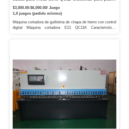
de chapa Máquina cizalla Máquina cortadora mecánica
$3,000.00-$6,000.00/ Juego
eléctrica True-cut
1,0 juegos (pedido mínimo)
Máquina cortadora de guillotina de chapa de hierro con control
digital Máquina cortadora E21 QC11K Características
principales Nombre: Electricidad Marca: Schneiders Original:
Francia Mucho tiempo usando la vida. Prima Brand QC11Y
6X2500mm Guillotina Cizalla de acero Cizalla cnc hidráulica
Maquinaria de corte de hojas de red automática Nombre de
las piezas de la máquina: Motor principal Marca: Original:
Siemens, Alemania Potente motor. Máquina cizalla de alta
calidad Máquina cizalla cnc mecánica Maquinaria de corte de
hojas de red automática Servicio posventa * Capacitación
sobre cómo instalar la máquina, capacitación sobre cómo
usar la máquina.