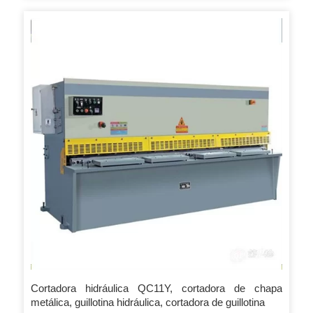
guillotina se utilizan específicamente para cortar placas
delgadas. Espesor de corte (mm) 1.0 Placa de acero de
construcción Tamaño del embalaje (cm) 202x110x69 NW/GW
Cortadora hidráulica QC11Y, cortadora de chapa
metálica, guillotina hidráulica, cortadora de guillotina