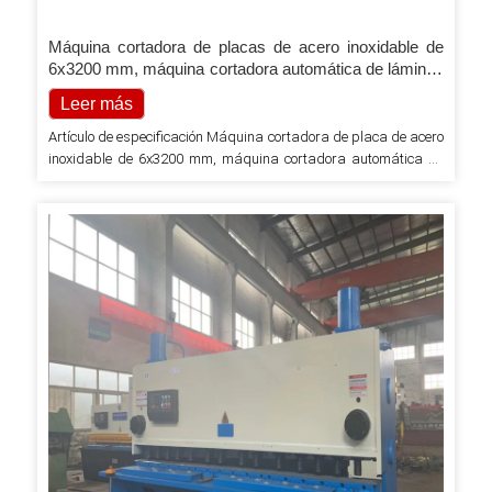
Máquina cortadora de placas de acero inoxidable de
6x3200 mm, máquina cortadora automática de láminas
de hierro
Leer más
Artículo de especificación Máquina cortadora de placa de acero
inoxidable de 6x3200 mm, máquina cortadora automática de
chapa de hierro Lugar de origen China Anhui Marca RAYMAX
Condición Nuevo tipo Máquinas cortadoras Informe de prueba
de maquinaria proporcionado Tipo de comercialización
Producto ordinario Garantía de los componentes principales 1
año Componentes principales Rodamiento, motor, engranaje,
bomba Garantía 1 año Llave…