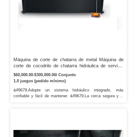
Máquina de corte de chatarra de metal Máquina de
corte de cocodrilo de chatarra hidráulica de servicio
pesado / Máquina de corte de pórtico
$60,000.00-$300,000.00/ Conjunto
1,0 juegos (pedido mínimo)
&#9679;Adopte un sistema hidráulico integrado, más
confiable y fácil de mantener. &#9679;La cerca segura y el
enclavamiento eléctrico han sido diseñados para que la
máquina garantice la seguridad de la operación.
&#9679;Adopte un sistema de control hidráulico integrado,
más confiable y fácil de mantener.