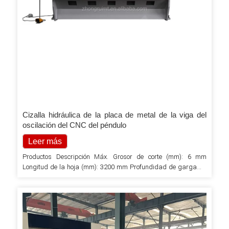
Cizalla hidráulica de la placa de metal de la viga del
oscilación del CNC del péndulo
Leer más
Productos Descripción Máx. Grosor de corte (mm): 6 mm
Longitud de la hoja (mm): 3200 mm Profundidad de garganta
(mm): 150 mm Potencia (kW): 7,5 kW Peso (KG): 8800 KG HOJA
DE ACERO ALEADO Máx. Ancho de corte (mm): 3200 mm
Certificación: CE Voltaje: según demanda de los consumidores
Partes eléctricas: Siemens & Schneider CONTROLADOR: CNC
ELECTRICIDAD…