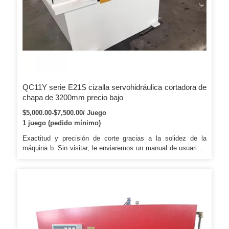
QC11Y serie E21S cizalla servohidráulica cortadora de
chapa de 3200mm precio bajo
$5,000.00-$7,500.00/ Juego
1 juego (pedido mínimo)
Exactitud y precisión de corte gracias a la solidez de la
máquina b. Sin visitar, le enviaremos un manual de usuario y
un video para enseñarle a instalar y operar; C. Garantía de un
año para el corte de bobinas a la línea larga; B.