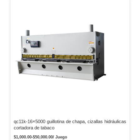
conveniente y confiable. Nuestros productos empacadoras de
metal se aplican ampliamente a las industrias de reciclaje de
metales, fundición y metalurgia y son bien recibidos.
qc11k-16×5000 guillotina de chapa, cizallas hidráulicas
cortadora de tabaco
$1,000.00-$50,000.00/ Juego