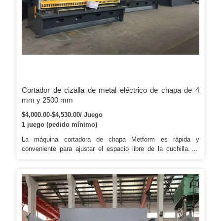
Cortador de cizalla de metal eléctrico de chapa de 4
mm y 2500 mm
$4,000.00-$4,530.00/ Juego
1 juego (pedido mínimo)
La máquina cortadora de chapa Metform es rápida y
conveniente para ajustar el espacio libre de la cuchilla. El
tope trasero de la máquina cortadora de chapa Metform
adopta una transmisión mecánica con el valor que muestra el
contador. La máquina de corte de chapa Metform también
está equipada con una valla de protección que garantiza la
seguridad del operador.