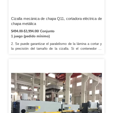
Cizalla mecánica de chapa Q11, cortadora eléctrica de
chapa metálica
$494.00-$3,994.00/ Conjunto
1 juego (pedido mínimo)
2. Se puede garantizar el paralelismo de la lámina a cortar y
la precisión del tamaño de la cizalla. Si el contenedor es
demasiado apretado, utilizaremos una película pe para
empacar o lo empaquetaremos de acuerdo con la solicitud
especial del cliente. Si el contenedor es demasiado apretado,
utilizaremos una película pe para empacar o lo
empaquetaremos de acuerdo con la solicitud especial del
cliente.