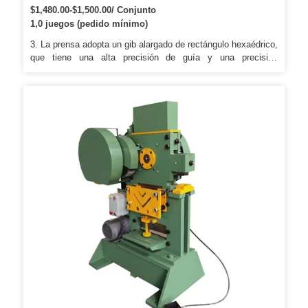
contenedores de papel de aluminio placa de número de
$1,480.00-$1,500.00/ Conjunto
coche utensilio de acero inoxidable
1,0 juegos (pedido mínimo)
3. La prensa adopta un gib alargado de rectángulo hexaédrico,
que tiene una alta precisión de guía y una precisión
constante. 6. La máquina tiene un botón manual y un
interruptor de pie para lograr prácticas continuas, individuales
y de avance lento. Después de la sobrecarga, puede
restablecerse automáticamente para reducir el tiempo de
inactividad y mejorar la disponibilidad de la prensa.