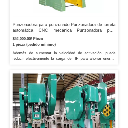
Punzonadora para punzonado Punzonadora de torreta
automática CNC mecánica Punzonadora para
procesamiento de chapa Fabricación de paneles
$52,000.00/ Pieza
1 pieza (pedido mínimo)
Además de aumentar la velocidad de activación, puede
reducir efectivamente la carga de HP para ahorrar energía
eléctrica. 5 . Empaquetado y envío Punzonadora de tubos
hidráulicos para tubos de acero/hierro/aluminio Embalaje de
caja de madera con cinturón de sellado. Punzonadora de
tubos hidráulicos para tubos de acero/hierro/aluminio
Zhengzhou Cambrian Machinery & Electronic Co.,Ltd.