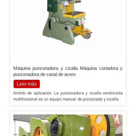
Máquina punzonadora y cizalla Máquina cortadora y
punzonadora de canal de acero
Leer más
Ámbito de aplicación: La punzonadora y cizalla combinada
multifuncional es un equipo manual de punzonado y cizallado
que integra corte, cizallado, punzonado, cizallado de placas y
cizallado angular. Utiliza palancas superpuestas de dos
etapas, deslizadores, cigüeñales, etc. para impulsar una
estación de 5. La placa deslizante se mueve hacia arriba y
hacia abajo para lograr un propósito múltiple...