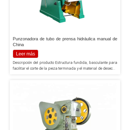
Punzonadora de tubo de prensa hidráulica manual de
China
Leer más
Descripción del producto Estructura fundida, basculante para
facilitar el corte de la pieza terminada y el material de desecho.
Embrague rígido con llave giratoria, freno de cinta. El
dispositivo de protección contra sobrecarga colapsará como
protección del personal y el equipo. Duradero, preciso, confiable
y fácil de operar. La punzonadora es una prensa de manivela
de tipo abierto adecuada que presenta una izquierda ...