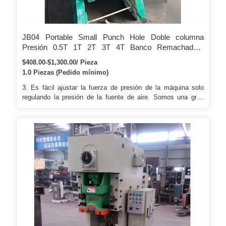
JB04 Portable Small Punch Hole Doble columna
Presión 0.5T 1T 2T 3T 4T Banco Remachadora
eléctrica Punzonadora
$408.00-$1,300.00/ Pieza
1.0 Piezas (Pedido mínimo)
3. Es fácil ajustar la fuerza de presión de la máquina solo
regulando la presión de la fuente de aire. Somos una gran
empresa que brinda servicios de producción, exportación y
posventa de piezas de máquinas. 2. Puede elegir el que sea
más conveniente y efectivo para usted.