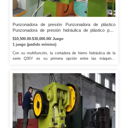
Punzonadora de presión Punzonadora de plástico
Punzonadora de presión hidráulica de plástico para
bolsas de chaleco
$10,500.00-$30,000.00/ Juego
1 juego (pedido mínimo)
Con su multifunción, la cortadora de hierro hidráulica de la
serie Q35Y es su primera opción entre las máquinas
equivalentes. Además, todos los componentes son de la más
alta calidad en materia de seguridad, función, capacidad y
mantenimiento. Sistema de enfriamiento de temperatura:
cuando la máquina está funcionando, puede leer la
temperatura del aceite a través de la pantalla de monitoreo.