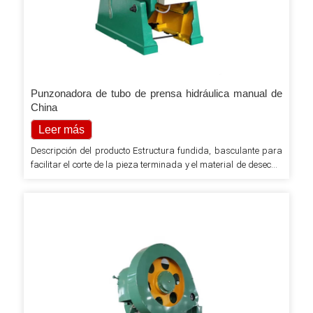
Punzonadora de tubo de prensa hidráulica manual de
China
Leer más
Descripción del producto Estructura fundida, basculante para
facilitar el corte de la pieza terminada y el material de desecho.
Embrague rígido con llave giratoria, freno de cinta. El
dispositivo de protección contra sobrecarga colapsará como
protección del personal y el equipo. Duradero, preciso, confiable
y fácil de operar. La punzonadora es una prensa de manivela
de tipo abierto adecuada que presenta una izquierda ...