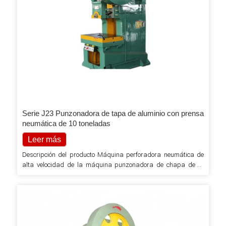
Serie J23 Punzonadora de tapa de aluminio con prensa
neumática de 10 toneladas
Leer más
Descripción del producto Máquina perforadora neumática de
alta velocidad de la máquina punzonadora de chapa de la
serie J23 1. Cuerpo de soldadura de acero, buena rigidez,
precisión más estable. 2. Cigüeñal longitudinal, estructura
compacta, aspecto hermoso. 3. Altura del molde para lograr un
ajuste eléctrico, altura de ajuste de pantalla digital. 4.
Deslizador con carril hexaedro rectangular extendido, con
bronce…