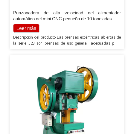
Punzonadora de alta velocidad del alimentador
automático del mini CNC pequeño de 10 toneladas
Leer más
Descripción del producto Las prensas excéntricas abiertas de
la serie J23 son prensas de uso general, adecuadas para
formar, troquelar, perforar, doblar y otros procesos de
estampado en frío. 1. Fuselaje de fundición con estructura en C,
máxima rigidez y desviación mínima para obtener piezas
precisas y una larga vida útil de la herramienta. el cuerpo se
puede inclinar, alta rigidez y menos deformación Compacto.
Platos gruesos y…