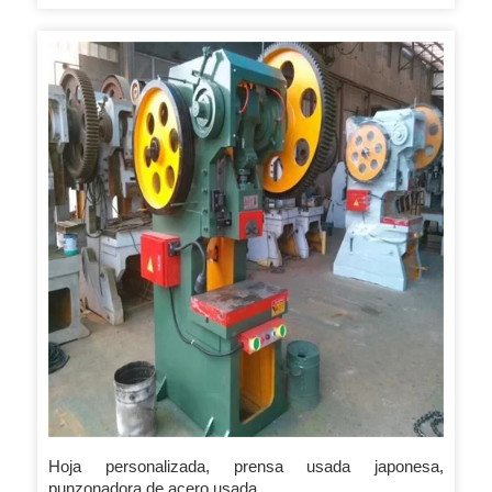
automática de ojales con brazo oscilante de presión hidráulica
también se usa ampliamente para perforar bolsas planas en
bolsas tipo camiseta (bolsas tipo chaleco). Lavado de corte
100kn Viga oscilante con 350 Rango de ajuste de carrera 5-75
Lavado de velocidad de corte 0,10 m/s Operación hacia arriba
y hacia abajo Distancia de la cama para uso 65-150 mm
Tamaño de la mesa hacia abajo 1000 × 500 Potencia
eléctrica 1,1 kw Cómo ponerse en contacto con Fern Chen
Maquinaria Co., Ltd. del embalaje de la impresión de Ruian
Ruihua Dirección: Nanyu Road, Beiyu Industrial Area,
Shangwang Street, Ruian,Zhejiang,China Tel: +86 577
65165355 Mob: +86 18957702100 Whatsapp/Viber/Wechat:
+86 18958856105 Skype: live:fern_chen_91_1
Hoja personalizada, prensa usada japonesa,
punzonadora de acero usada