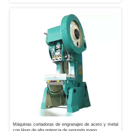
resultante es lo suficientemente fuerte como para enderezar y
aplanar materiales delgados contra la mesa de trabajo para
cortar y grabar con un enfoque perfecto. 2. Corte de varios
espesores de material y combinaciones en una sola
operación 3. Sin deformación del material debido al
procesamiento de material sin contacto 4. Procesamiento
altamente controlable, repetible y preciso. Etc. precio de la
máquina grabado con láser Industrias aplicables: publicidad,
artes y artesanías, cuero, juguetes, prendas de vestir,
modelos, tapicería de edificios, bordado y recorte
computarizado, embalaje e industria del papel.
Máquinas cortadoras de engranajes de acero y metal
con láser de alta potencia de segunda mano