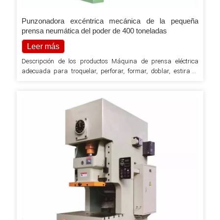
Punzonadora excéntrica mecánica de la pequeña
prensa neumática del poder de 400 toneladas
Leer más
Descripción de los productos Máquina de prensa eléctrica
adecuada para troquelar, perforar, formar, doblar, estirar y
otros procesos de estampado en frío para lograr. Ampliamente
utilizado en electrodomésticos, vehículos, tractores, maquinaria
de minería, herramientas de ferretería, fabricación de
maquinaria y otras áreas industriales. 1. Máquina de
soldadura de placa de acero, buena rigidez, precisión más
estable. 2. Cigüeñal longitudinal, compacto…