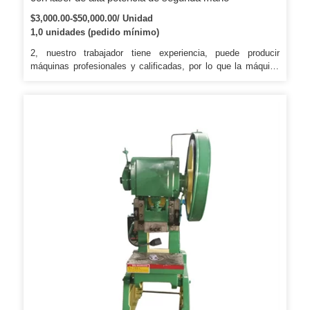
$3,000.00-$50,000.00/ Unidad
1,0 unidades (pedido mínimo)
2, nuestro trabajador tiene experiencia, puede producir
máquinas profesionales y calificadas, por lo que la máquina
tiene alta calidad y puede funcionar bien. 3. Todas las partes
de nuestras máquinas son marcas famosas en China o en el
extranjero, por lo que se aseguran de que nuestra máquina
tenga una alta calidad y una larga vida útil. 5. Nuestra
empresa cuenta con un equipo de servicio técnico
internacional y brinda servicios en línea las 24 horas y
soporte técnico para los clientes.