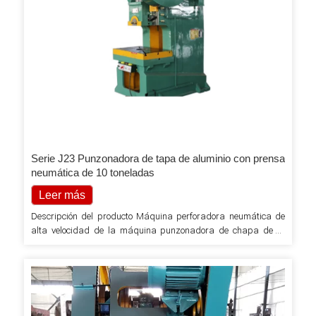
Serie J23 Punzonadora de tapa de aluminio con prensa
neumática de 10 toneladas
Leer más
Descripción del producto Máquina perforadora neumática de
alta velocidad de la máquina punzonadora de chapa de la
serie J23 1. Cuerpo de soldadura de acero, buena rigidez,
precisión más estable. 2. Cigüeñal longitudinal, estructura
compacta, aspecto hermoso. 3. Altura del molde para lograr un
ajuste eléctrico, altura de ajuste de pantalla digital. 4.
Deslizador con carril hexaedro rectangular extendido, con
bronce…