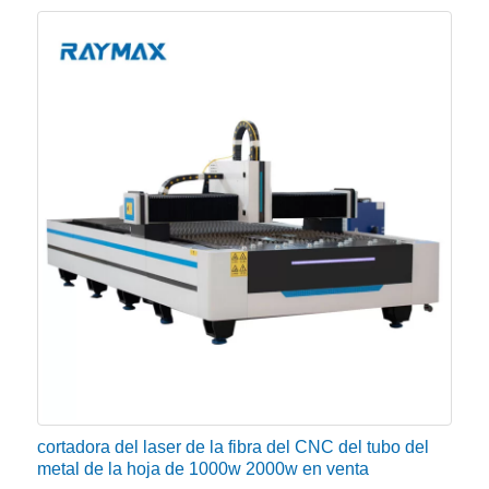
la menor cantidad de rebabas, la superficie de corte
es muy suave y la velocidad es muy rápida.
Potencia láser
Por ejemplo, si la mayoría de la fábrica corta las
placas de metal por debajo de 6 mm, no hay
necesidad de comprar una máquina cortadora láser
CNC de alta potencia, y la máquina cortadora de
METAL con láser de fibra de 500 W puede satisfacer
la demanda de producción.
cortadora del laser de la fibra del CNC del tubo del
metal de la hoja de 1000w 2000w en venta