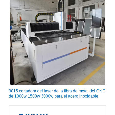
gran medida el consumo de energía, aumenta la
eficiencia energética, ahorra costos de operación y
logra la producción más alta eficiencia.
Alta precisión de corte
La máquina de corte de metal por láser de fibra tiene
una máquina de corte de alta precisión, que es
adecuada para el corte de piezas de precisión y el
corte fino de varias palabras y dibujos artesanales, y
la velocidad de corte es rápida. El área afectada por
el calor es pequeña, el rendimiento es estable, la
3015 cortadora del laser de la fibra de metal del CNC
producción continua está garantizada, no es fácil de
de 1000w 1500w 3000w para el acero inoxidable
deformar, la costura cortada es suave y hermosa, y
no hay necesidad de procesamiento posterior.