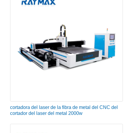
Menos mantenimiento y costo
El mantenimiento también es una parte esencial de las
máquinas. Se requiere poco mantenimiento y
reemplazo de dispositivos para una máquina de corte
de metal por láser de fibra. Cortadora láser de chapa
a la venta por módulo semiconductor y el diseño de
redundancia, lente óptica sin cavidad resonante, no
requiere tiempo de arranque, sin ajuste, sin
mantenimiento, las ventajas de alta estabilidad,
reduce el costo de repuestos y mantenimiento
tiempo, que no tiene comparación con el láser
cortadora del laser de la fibra de metal del CNC del
tradicional.
cortador del laser del metal 2000w
Ahorrar tiempo