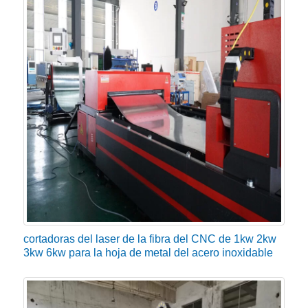
agua de refrigeración elimina el exceso de calor para
que el generador láser siga funcionando
correctamente. El enfriador del reflector óptico de la
máquina y un espejo de enfoque para enfriamiento,
para garantizar la estabilidad de la calidad del haz y
evitar de manera efectiva que la lente cause
deformación o grietas a alta temperatura.
Las ventajas de la máquina de corte de metal
por láser de fibra
Alta eficiencia energética
cortadoras del laser de la fibra del CNC de 1kw 2kw
La máquina de corte de metal por láser de fibra se
3kw 6kw para la hoja de metal del acero inoxidable
entrega a través de un cable óptico láser, cuya
eficiencia de conversión eléctrica a óptica es alta, la
eficiencia de conversión de más del 30%, reduce en