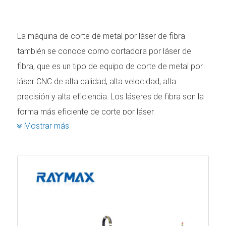
La máquina de corte de metal por láser de fibra
también se conoce como cortadora por láser de
fibra, que es un tipo de equipo de corte de metal por
láser CNC de alta calidad, alta velocidad, alta
precisión y alta eficiencia. Los láseres de fibra son la
forma más eficiente de corte por láser.
Mostrar más
El corte es la aplicación más popular para los láseres
industriales. El corte por láser es un proceso de corte
térmico para el procesamiento de chapas. Dado que
no hay contacto entre el cabezal de entrega del rayo
láser de fibra y el metal que se corta, la luz láser es
"una cuchilla que nunca se desafila" y siempre brinda