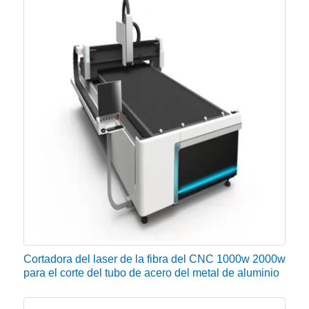
láminas de metal y corte de tuberías.
Aplicación de la industria:
Utilizado en el procesamiento de chapa, aviación,
aeroespacial, electrónica, electrodomésticos, piezas
de metro, automóviles, maquinaria de granos,
maquinaria textil, maquinaria de ingeniería, piezas de
precisión, barcos, equipos metalúrgicos, ascensores,
electrodomésticos, regalos artesanales,
procesamiento de herramientas, decoración,
publicidad, procesamiento de metales,
procesamiento de cocinas y otras industrias de
Cortadora del laser de la fibra del CNC 1000w 2000w
fabricación y procesamiento.
para el corte del tubo de acero del metal de aluminio
Guía de compra de la máquina de corte de