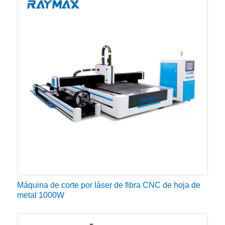
La máquina de corte por láser CNC para la venta
puede tener plataformas intercambiables duales
donde los materiales y las hojas de corte terminadas
pueden cargarse o descargarse automáticamente
para reducir el trabajo aburrido y repetitivo y ahorrar
mucho tiempo.
Las aplicaciones de la máquina de corte de
metal por láser de fibra
Aplicación de materiales:
Acero inoxidable, acero al carbono, acero aleado,
Máquina de corte por láser de fibra CNC de hoja de
acero al silicio, acero para resortes, aluminio, aleación
metal 1000W
de aluminio, lámina galvanizada, lámina galvanizada,
lámina decapada, cobre, plata, oro, titanio y otras