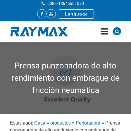
0086-13645551070
Language
Prensa punzonadora de alto
rendimiento con embrague de
fricción neumática
Estás aquí:
Casa
»
productos
»
Perforadora
»
Prensa
punzonadora de alto rendimiento con embrague de