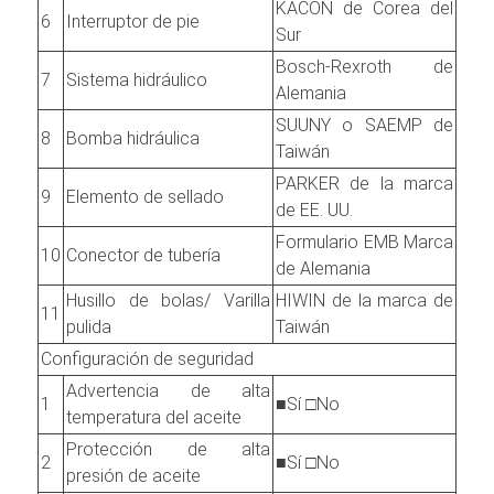
KACON de Corea del
6
Interruptor de pie
Sur
Bosch-Rexroth de
7
Sistema hidráulico
Alemania
SUUNY o SAEMP de
8
Bomba hidráulica
Taiwán
PARKER de la marca
9
Elemento de sellado
de EE. UU.
Formulario EMB Marca
10
Conector de tubería
de Alemania
Husillo de bolas/ Varilla
HIWIN de la marca de
11
pulida
Taiwán
Configuración de seguridad
Advertencia de alta
1
■Sí □No
temperatura del aceite
Protección de alta
2
■Sí □No
presión de aceite