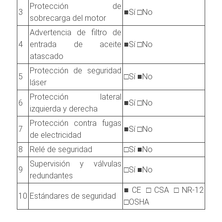
Protección de
3
■Sí □No
sobrecarga del motor
Advertencia de filtro de
4
entrada de aceite
■Sí □No
atascado
Protección de seguridad
5
□Sí ■No
láser
Protección lateral
6
■Sí □No
izquierda y derecha
Protección contra fugas
7
■Sí □No
de electricidad
8
Relé de seguridad
□Sí ■No
Supervisión y válvulas
9
□Sí ■No
redundantes
■CE □CSA □NR-12
10
Estándares de seguridad
□OSHA