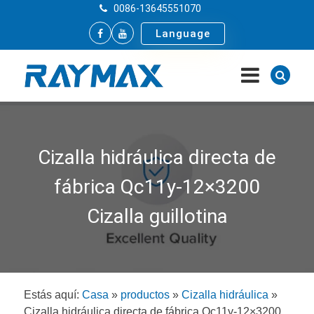
0086-13645551070
Language
Cizalla hidráulica directa de
fábrica Qc11y-12×3200
Cizalla guillotina
Estás aquí:
Casa
»
productos
»
Cizalla hidráulica
»
Cizalla hidráulica directa de fábrica Qc11y-12×3200