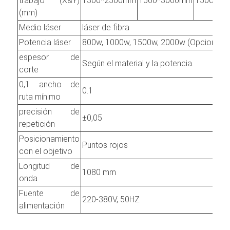
trabajo (X&Y)
1300*2500mm
1500*3000mm
1500*40
(mm)
Medio láser
láser de fibra
Potencia láser
800w, 1000w, 1500w, 2000w (Opcional)
espesor de
Según el material y la potencia.
corte
0,1 ancho de
0.1
ruta mínimo
precisión de
±0,05
repetición
Posicionamiento
Puntos rojos
con el objetivo
Longitud de
1080 mm
onda
Fuente de
220-380V, 50HZ
alimentación